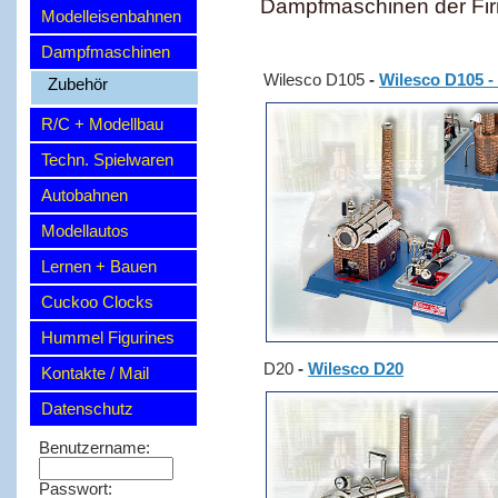
Dampfmaschinen der Fir
Modelleisenbahnen
Dampfmaschinen
Wilesco D105
-
Wilesco D105 -
Zubehör
R/C + Modellbau
Techn. Spielwaren
Autobahnen
Modellautos
Lernen + Bauen
Cuckoo Clocks
Hummel Figurines
D20
-
Wilesco D20
Kontakte / Mail
Datenschutz
Benutzername:
Passwort: