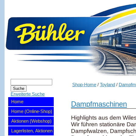
Shop-Home
/
Toyland
/
Dampfm
Erweiterte Suche
Home
Dampfmaschinen
Home (Online-Shop)
Highlights aus dem Wil
Aktionen (Webshop)
Wir führen stationäre D
Dampfwalzen, Dampfschi
Lagerlisten, Aktionen