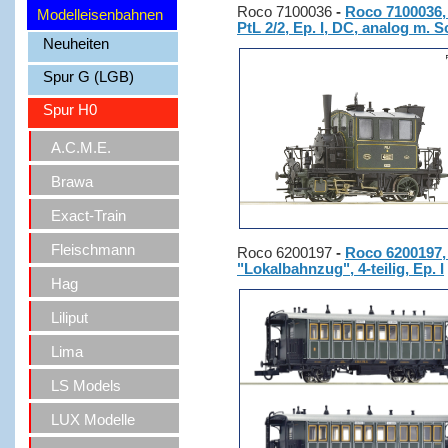
Roco 7100036
-
Roco 7100036,
Modelleisenbahnen
PtL 2/2, Ep. I, DC, analog m. S
Neuheiten
Spur G (LGB)
Spur H0
A.C.M.E.
Brawa
Exact-Train
Fleischmann
Roco 6200197
-
Roco 6200197,
"Lokalbahnzug", 4-teilig, Ep. I
Hag
Liliput
Lima
LS Models
LUX Modelle