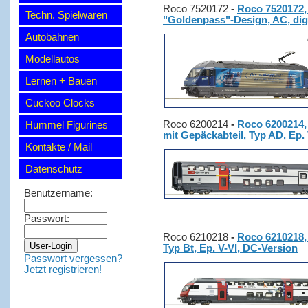
Roco 7520172
-
Roco 7520172, 
Techn. Spielwaren
"Goldenpass"-Design, AC, dig
Autobahnen
Modellautos
Lernen + Bauen
Cuckoo Clocks
Roco 6200214
-
Roco 6200214,
Hummel Figurines
mit Gepäckabteil, Typ AD, Ep. 
Kontakte / Mail
Datenschutz
Benutzername:
Passwort:
Roco 6210218
-
Roco 6210218,
Typ Bt, Ep. V-VI, DC-Version
Passwort vergessen?
Jetzt registrieren!