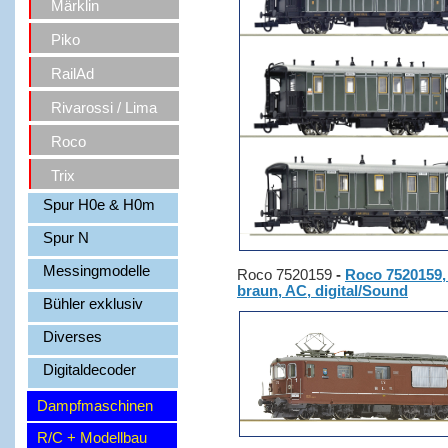
Märklin
Piko
RailAd
Rivarossi / Lima
Roco
Trix
Spur H0e & H0m
Spur N
Messingmodelle
Roco 7520159
-
Roco 7520159, 
braun, AC, digital/Sound
Bühler exklusiv
Diverses
Digitaldecoder
Dampfmaschinen
R/C + Modellbau