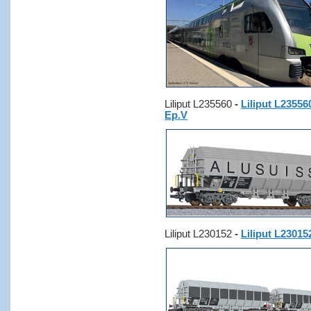
Liliput L235560
-
Liliput L235
Ep.V
Liliput L230152
-
Liliput L2301