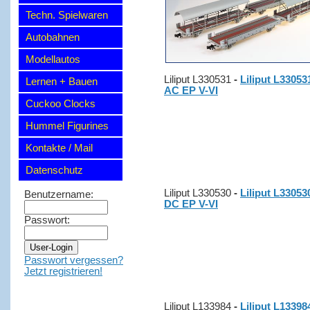
Techn. Spielwaren
Autobahnen
Modellautos
Liliput L330531
-
Liliput L3305
Lernen + Bauen
AC EP V-VI
Cuckoo Clocks
Hummel Figurines
Kontakte / Mail
Datenschutz
Liliput L330530
-
Liliput L3305
Benutzername:
DC EP V-VI
Passwort:
Passwort vergessen?
Jetzt registrieren!
Liliput L133984
-
Liliput L13398