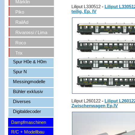
Märklin
Liliput L330512
-
Liliput L33051
teilig, Ep. IV
Piko
RailAd
Rivarossi / Lima
Roco
Trix
Spur H0e & H0m
Spur N
Messingmodelle
Bühler exklusiv
Liliput L260122
-
Liliput L2601
Diverses
Zwischenwagen Ep.IV
Digitaldecoder
Dampfmaschinen
R/C + Modellbau