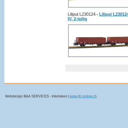
Liliput L230124
-
Liliput L2301
IV, 2-teilig
Webdesign B&A SERVICES - Interlaken |
www.jfc-online.ch