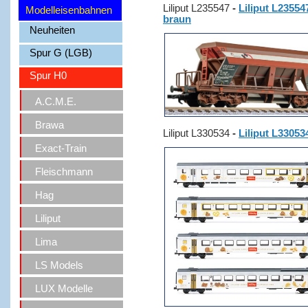
Liliput L235547
-
Liliput L23554
Modelleisenbahnen
braun
Neuheiten
Spur G (LGB)
Spur H0
A.C.M.E.
Brawa
Liliput L330534
-
Liliput L33053
Exact-Train
Fleischmann
Hag
Liliput
Lima
LS Models
LUX Modelle