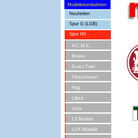
Modelleisenbahnen
Neuheiten
Spur G (LGB)
Spur H0
A.C.M.E.
Brawa
Exact-Train
Fleischmann
Hag
Liliput
Lima
LS Models
LUX Modelle