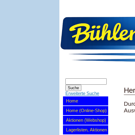
Her
Erweiterte Suche
Home
Durc
Aus
Home (Online-Shop)
Aktionen (Webshop)
Lagerlisten, Aktionen