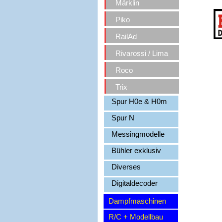
Märklin
Piko
RailAd
Rivarossi / Lima
Roco
Trix
Spur H0e & H0m
Spur N
Messingmodelle
Bühler exklusiv
Diverses
Digitaldecoder
Dampfmaschinen
R/C + Modellbau