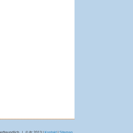
erfreundlich | © jfc 2013 |
Kontakt
|
Sitemap