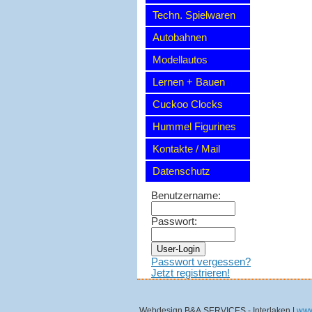
Techn. Spielwaren
Autobahnen
Modellautos
Lernen + Bauen
Cuckoo Clocks
Hummel Figurines
Kontakte / Mail
Datenschutz
Benutzername:
Passwort:
Passwort vergessen?
Jetzt registrieren!
Webdesign B&A SERVICES - Interlaken |
www