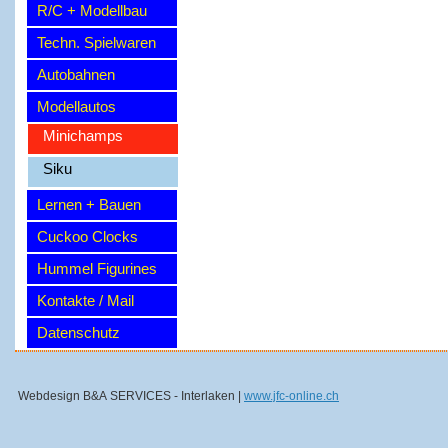
R/C + Modellbau
Techn. Spielwaren
Autobahnen
Modellautos
Minichamps
Siku
Lernen + Bauen
Cuckoo Clocks
Hummel Figurines
Kontakte / Mail
Datenschutz
Webdesign B&A SERVICES - Interlaken |
www.jfc-online.ch