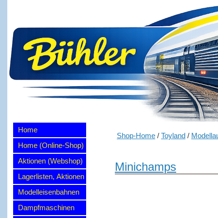
Home
Shop-Home
/
Toyland
/
Modella
Home (Online-Shop)
Aktionen (Webshop)
Minichamps
Lagerlisten, Aktionen
Modelleisenbahnen
Dampfmaschinen