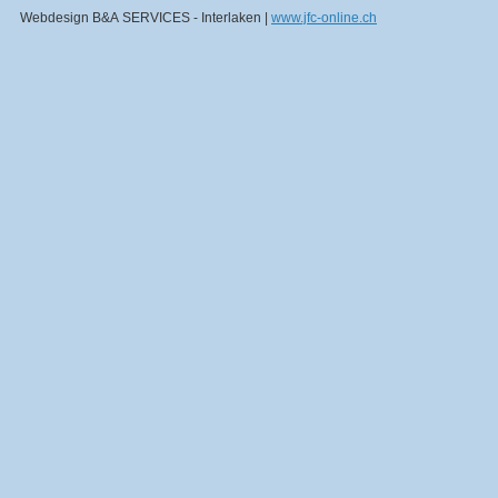
Webdesign B&A SERVICES - Interlaken |
www.jfc-online.ch