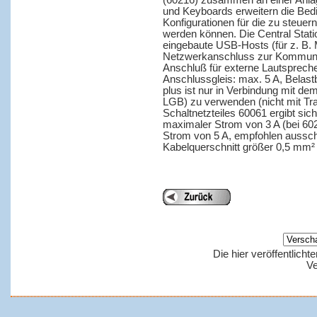
(60216) zusammen an einer Anlag
und Keyboards erweitern die Bed
Konfigurationen für die zu steuer
werden können. Die Central Statio
eingebaute USB-Hosts (für z. B.
Netzwerkanschluss zur Kommunika
Anschluß für externe Lautspreche
Anschlussgleis: max. 5 A, Belast
plus ist nur in Verbindung mit de
LGB) zu verwenden (nicht mit Tr
Schaltnetzteiles 60061 ergibt si
maximaler Strom von 3 A (bei 602
Strom von 5 A, empfohlen ausschl
Kabelquerschnitt größer 0,5 mm
Die hier veröffentlich
Ve