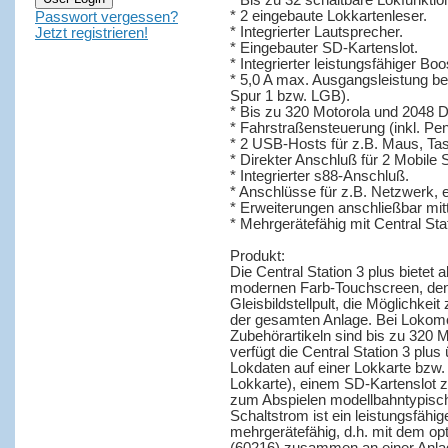
* Bis zu 32 schaltbare Lokfunktio
* 2 eingebaute Lokkartenleser.
Passwort vergessen?
* Integrierter Lautsprecher.
Jetzt registrieren!
* Eingebauter SD-Kartenslot.
* Integrierter leistungsfähiger Boo
* 5,0 A max. Ausgangsleistung b
Spur 1 bzw. LGB).
* Bis zu 320 Motorola und 2048 D
* Fahrstraßensteuerung (inkl. Pe
* 2 USB-Hosts für z.B. Maus, Ta
* Direkter Anschluß für 2 Mobile 
* Integrierter s88-Anschluß.
* Anschlüsse für z.B. Netzwerk, 
* Erweiterungen anschließbar mit
* Mehrgerätefähig mit Central Stat
Produkt:
Die Central Station 3 plus bietet
modernen Farb-Touchscreen, den 
Gleisbildstellpult, die Möglichk
der gesamten Anlage. Bei Lokomot
Zubehörartikeln sind bis zu 320 
verfügt die Central Station 3 plu
Lokdaten auf einer Lokkarte bzw.
Lokkarte), einem SD-Kartenslot z
zum Abspielen modellbahntypisch
Schaltstrom ist ein leistungsfähige
mehrgerätefähig, d.h. mit dem op