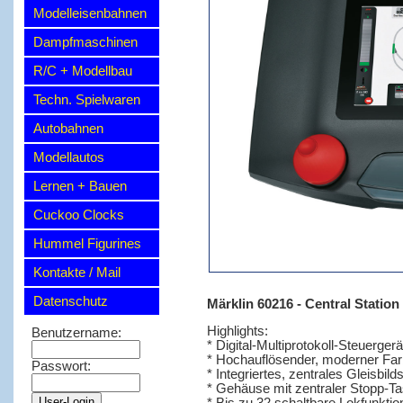
Modelleisenbahnen
Dampfmaschinen
R/C + Modellbau
Techn. Spielwaren
Autobahnen
Modellautos
Lernen + Bauen
Cuckoo Clocks
Hummel Figurines
Kontakte / Mail
Datenschutz
Märklin 60216 - Central Statio
Highlights:
Benutzername:
* Digital-Multiprotokoll-Steuerge
* Hochauflösender, moderner Fa
Passwort:
* Integriertes, zentrales Gleisbildst
* Gehäuse mit zentraler Stopp-Tas