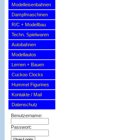
Modelleisenbahnen
Dampfmaschinen
R/C + Modellbau
Techn. Spielwaren
Autobahnen
Modellautos
Lernen + Bauen
Cuckoo Clocks
Hummel Figurines
Kontakte / Mail
Datenschutz
Benutzername:
Passwort: