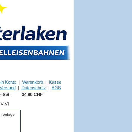
in Konto
|
Warenkorb
|
Kasse
Versand
|
Datenschutz
|
AGB
-Set,
34.90 CHF
IV-VI