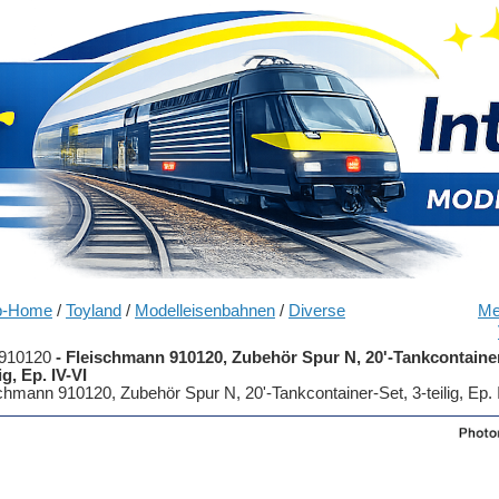
p-Home
/
Toyland
/
Modelleisenbahnen
/
Diverse
Me
910120
-
Fleischmann 910120, Zubehör Spur N, 20'-Tankcontainer
ig, Ep. IV-VI
chmann 910120, Zubehör Spur N, 20'-Tankcontainer-Set, 3-teilig, Ep. 