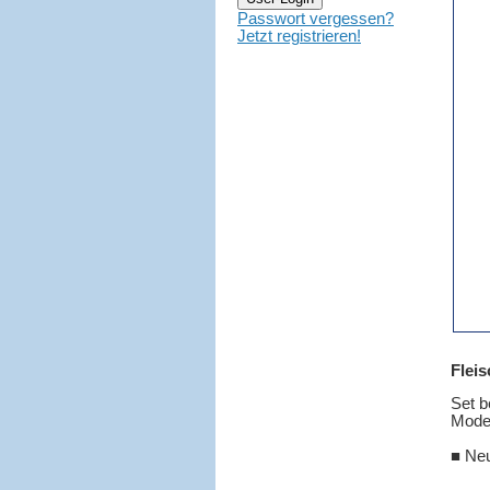
Passwort vergessen?
Jetzt registrieren!
Fleis
Set b
Model
■ Neu