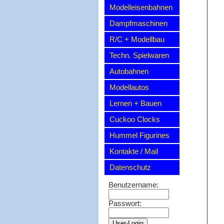
Modelleisenbahnen
Dampfmaschinen
R/C + Modellbau
Techn. Spielwaren
Autobahnen
Modellautos
Lernen + Bauen
Cuckoo Clocks
Hummel Figurines
Kontakte / Mail
Datenschutz
Benutzername:
Passwort: