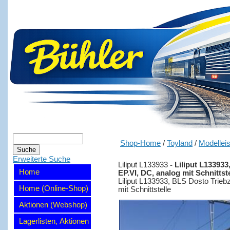
Shop-Home
/
Toyland
/
Modellei
Erweiterte Suche
Liliput L133933
-
Liliput L133933
Home
EP.VI, DC, analog mit Schnittste
Liliput L133933, BLS Dosto Triebz
Home (Online-Shop)
mit Schnittstelle
Aktionen (Webshop)
Lagerlisten, Aktionen