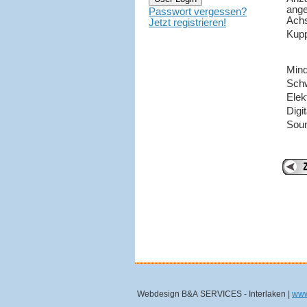
ange
Passwort vergessen?
Ach
Jetzt registrieren!
Kup
Mind
Sch
Elek
Digi
Sou
Webdesign B&A SERVICES - Interlaken |
www