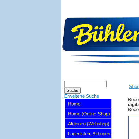
Sho
Erweiterte Suche
Roco
Home
digit
Roco 
Home (Online-Shop)
Aktionen (Webshop)
Lagerlisten, Aktionen