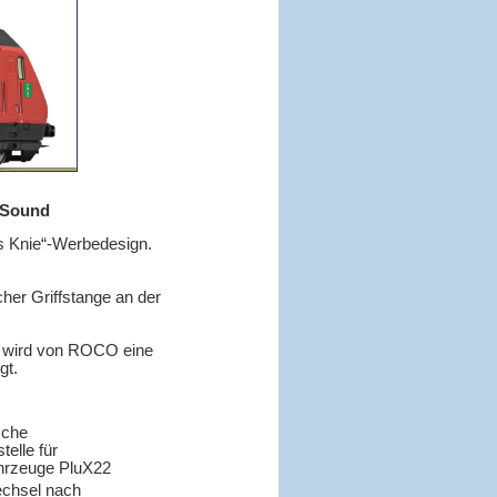
t Sound
s Knie“-Werbedesign.
her Griffstange an der
e wird von ROCO eine
gt.
sche
telle für
ahrzeuge PluX22
echsel nach