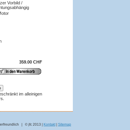
er Vorbild /
chtungsabhängig
Motor
m
359.00 CHF
eschränkt im alleinigen
rs.
erfreundlich | © jfc 2013 |
Kontakt
|
Sitemap