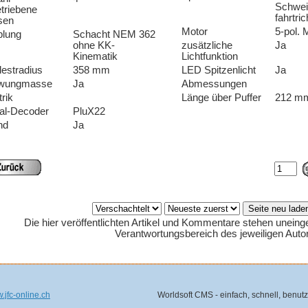
Schweiz
triebene
fahrtri
sen
Motor
5-pol. 
plung
Schacht NEM 362
ohne KK-
zusätzliche
Ja
Kinematik
Lichtfunktion
estradius
358 mm
LED Spitzenlicht
Ja
wungmasse
Ja
Abmessungen
trik
Länge über Puffer
212 m
tal-Decoder
PluX22
nd
Ja
Die hier veröffentlichten Artikel und Kommentare stehen uneing
Verantwortungsbereich des jeweiligen Auto
.jfc-online.ch
Worldsoft CMS - einfach, schnell, benutz