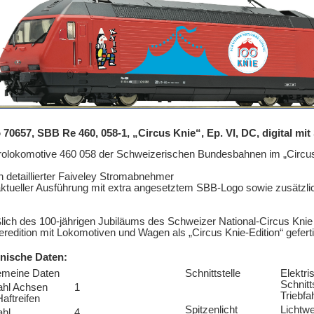
70657, SBB Re 460, 058-1, „Circus Knie“, Ep. VI, DC, digital mi
rolokomotive 460 058 der Schweizerischen Bundesbahnen im „Circu
n detaillierter Faiveley Stromabnehmer
aktueller Ausführung mit extra angesetztem SBB-Logo sowie zusätzlic
lich des 100-jährigen Jubiläums des Schweizer National-Circus Kni
redition mit Lokomotiven und Wagen als „Circus Knie-Edition“ geferti
nische Daten:
emeine Daten
Schnittstelle
Elektri
Schnitts
ahl Achsen
1
Triebf
Haftreifen
Spitzenlicht
Lichtw
hl
4