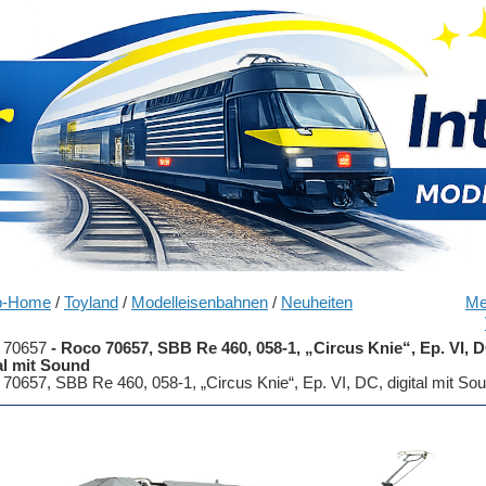
p-Home
/
Toyland
/
Modelleisenbahnen
/
Neuheiten
Me
 70657
-
Roco 70657, SBB Re 460, 058-1, „Circus Knie“, Ep. VI, D
al mit Sound
70657, SBB Re 460, 058-1, „Circus Knie“, Ep. VI, DC, digital mit So