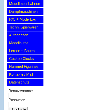
Modelleisenbahnen
Dampfmaschinen
R/C + Modellbau
Techn. Spielwaren
Autobahnen
Modellautos
Lernen + Bauen
Cuckoo Clocks
Hummel Figurines
Kontakte / Mail
Datenschutz
Benutzername:
Passwort: