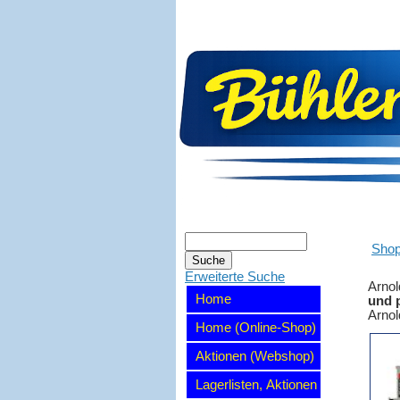
Sho
Erweiterte Suche
Arno
Home
und p
Arnol
Home (Online-Shop)
Aktionen (Webshop)
Lagerlisten, Aktionen