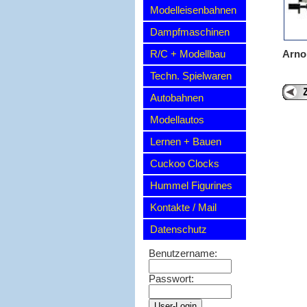
Modelleisenbahnen
Dampfmaschinen
R/C + Modellbau
Arno
Techn. Spielwaren
Autobahnen
Modellautos
Lernen + Bauen
Cuckoo Clocks
Hummel Figurines
Kontakte / Mail
Datenschutz
Benutzername:
Passwort: