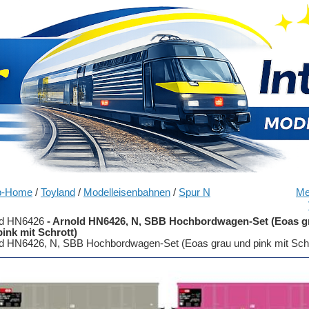
p-Home
/
Toyland
/
Modelleisenbahnen
/
Spur N
Me
ld HN6426
-
Arnold HN6426, N, SBB Hochbordwagen-Set (Eoas g
ink mit Schrott)
d HN6426, N, SBB Hochbordwagen-Set (Eoas grau und pink mit Schr