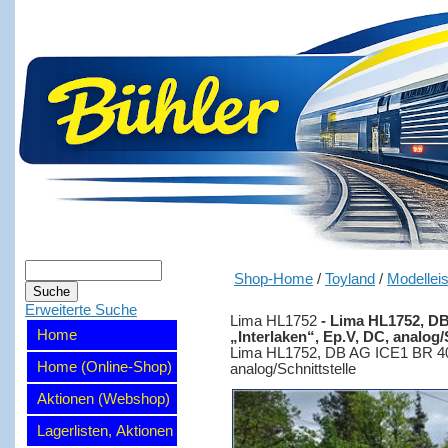
Shop-Home
/
Toyland
/
Modellei
Erweiterte Suche
Lima HL1752
-
Lima HL1752, DB 
Home
„Interlaken“, Ep.V, DC, analog/
Lima HL1752, DB AG ICE1 BR 401 4
Home (Online-Shop)
analog/Schnittstelle
Aktionen (Webshop)
Lagerlisten, Aktionen