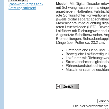
Modell:
Mit Digital-Decoder mfx
Passwort vergessen?
mit Schwungmasse zentral eingeb
Jetzt registrieren!
angetrieben. Haftreifen. Fahrtri
rote Schlusslichter konventionell i
jeweils digital separat abschaltba
Maschinenraumbeleuchtung digita
roten Leuchtdioden (LED). Bewegli
Lokführer mit Richtungswechsel a
Angesetzte Scheibenwischer. Ang
Bremsleitungen, Schraubenkupplung
Länge über Puffer ca. 23,2 cm.
Umfangreiche Licht- und G
Bewegliche Lokführerfigur 
Lokführer mit Richtungswec
Stromabnehmer digital scha
Führerstandsbeleuchtung.
Maschinenraumbeleuchtun
Die hier veröffentlich