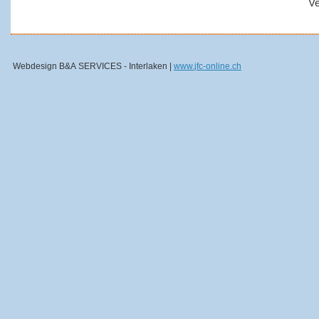
Ve
Webdesign B&A SERVICES - Interlaken |
www.jfc-online.ch