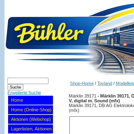
Shop-Home
/
Toyland
/
Modellei
Erweiterte Suche
Märklin 39171
-
Märklin 39171, 
Home
V, digital m. Sound (mfx)
Märklin 39171, DB AG Elektroloko
Home (Online-Shop)
(mfx)
Aktionen (Webshop)
Lagerlisten, Aktionen