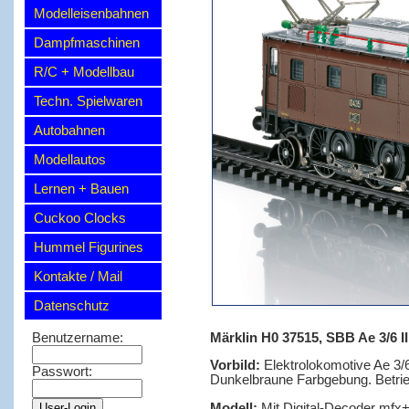
Modelleisenbahnen
Dampfmaschinen
R/C + Modellbau
Techn. Spielwaren
Autobahnen
Modellautos
Lernen + Bauen
Cuckoo Clocks
Hummel Figurines
Kontakte / Mail
Datenschutz
Märklin H0 37515, SBB Ae 3/6 II
Benutzername:
Vorbild:
Elektrolokomotive Ae 3
Passwort:
Dunkelbraune Farbgebung. Betri
Modell:
Mit Digital-Decoder mfx