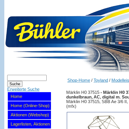
Shop-Home
/
Toyland
/
Modellei
Erweiterte Suche
Märklin H0 37515
-
Märklin H0 37
Home
dunkelbraun, AC, digital m. So
Märklin H0 37515, SBB Ae 3/6 II, 
Home (Online-Shop)
(mfx)
Aktionen (Webshop)
Lagerlisten, Aktionen