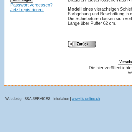
Brauerei Feldschlösschen aus Rhei
Passwort vergessen?
Modell
eines vierachsigen Schi
Jetzt registrieren!
Farbgebung und Beschriftung in d
Die Schiebetüren lassen sich vor
Länge über Puffer 62 cm.
Die hier veröffentlich
Ve
Webdesign B&A SERVICES - Interlaken |
www.jfc-online.ch