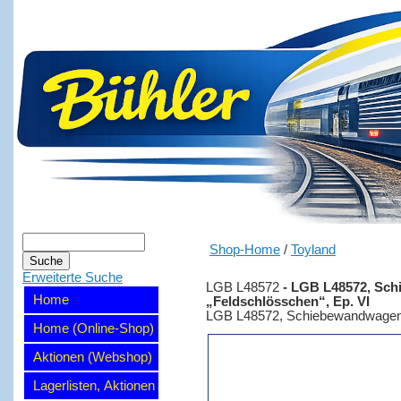
Shop-Home
/
Toyland
Erweiterte Suche
LGB L48572
-
LGB L48572, Sch
Home
„Feldschlösschen“, Ep. VI
LGB L48572, Schiebewandwagen, 
Home (Online-Shop)
Aktionen (Webshop)
Lagerlisten, Aktionen