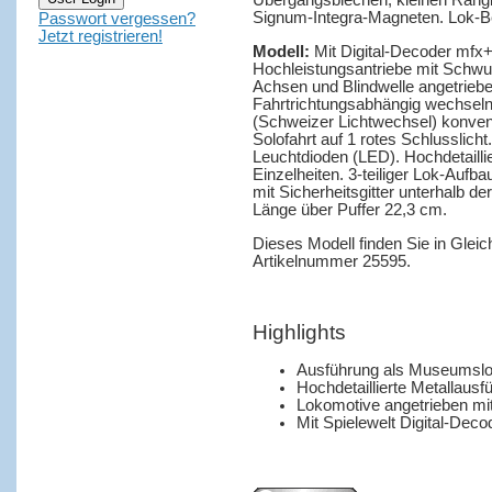
Übergangsblechen, kleinen Rangi
Signum-Integra-Magneten. Lok-Be
Passwort vergessen?
Jetzt registrieren!
Modell:
Mit Digital-Decoder mfx
Hochleistungsantriebe mit Schwun
Achsen und Blindwelle angetriebe
Fahrtrichtungsabhängig wechselnd
(Schweizer Lichtwechsel) konventi
Solofahrt auf 1 rotes Schlusslic
Leuchtdioden (LED). Hochdetailli
Einzelheiten. 3-teiliger Lok-Auf
mit Sicherheitsgitter unterhalb 
Länge über Puffer 22,3 cm.
Dieses Modell finden Sie in Glei
Artikelnummer 25595.
Highlights
Ausführung als Museumsl
Hochdetaillierte Metallausf
Lokomotive angetrieben m
Mit Spielewelt Digital-De