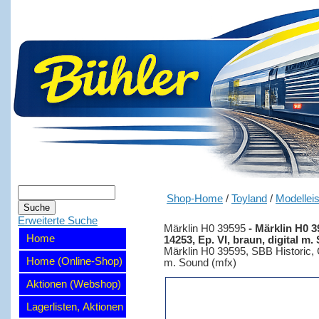
Shop-Home
/
Toyland
/
Modellei
Erweiterte Suche
Märklin H0 39595
-
Märklin H0 39
Home
14253, Ep. VI, braun, digital m
Märklin H0 39595, SBB Historic, Ce
Home (Online-Shop)
m. Sound (mfx)
Aktionen (Webshop)
Lagerlisten, Aktionen