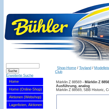
Shop-Home
/
Toyland
/
Modellei
Club
Erweiterte Suche
Home
Märklin Z 88569
-
Märklin Z 88569
Ausführung, analog
Home (Online-Shop)
Märklin Z 88569, SBB Historic, Ce 
Aktionen (Webshop)
Lagerlisten, Aktionen