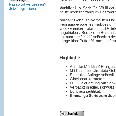
Krokodil mit Echtplatinbeschicht
Passwort vergessen?
Vorbild:
U.a. Serie Ce 6/8 III der
Jetzt registrieren!
heute noch fahrfähig im Bestand d
Modell:
Gehäuse-Vorbauten und L
Fein ausgewogenes Farbdesign mi
Glockenankermotor mit LED-Bele
angetrieben. Reduzierte Beschrif
Loknummer "2022" anlässlich des
Länge über Puffer 91 mm. Lieferun
Highlights
Aus der Märklin Z Feinguss
Mit Platin beschichtete Geh
Einmalige Auflage anlässli
Glockenankermotor
LED-Beleuchtung mit Schw
Verpackt in edler, schwarz 
Echtheitszertifikat.
Einmalige Serie zum Jubi