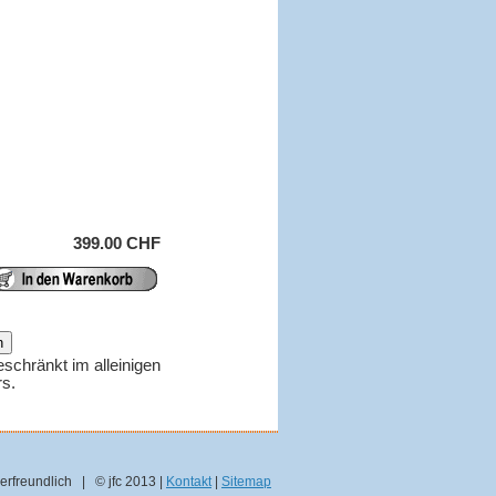
399.00 CHF
eschränkt im alleinigen
rs.
erfreundlich | © jfc 2013 |
Kontakt
|
Sitemap