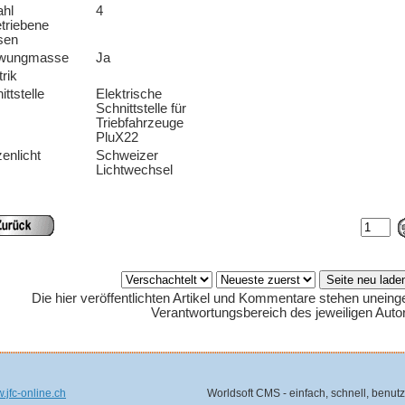
hl
4
triebene
sen
wungmasse
Ja
trik
ittstelle
Elektrische
Schnittstelle für
Triebfahrzeuge
PluX22
zenlicht
Schweizer
Lichtwechsel
Die hier veröffentlichten Artikel und Kommentare stehen uneing
Verantwortungsbereich des jeweiligen Auto
.jfc-online.ch
Worldsoft CMS - einfach, schnell, benutz