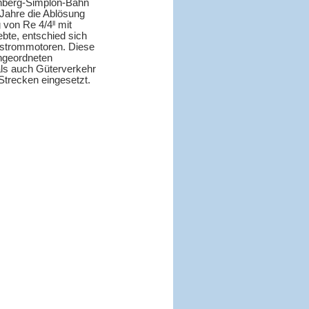
chberg-Simplon-Bahn
 Jahre die Ablösung
von Re 4/4ˡˡ mit
bte, entschied sich
enstrommotoren. Diese
ingeordneten
ls auch Güterverkehr
trecken eingesetzt.