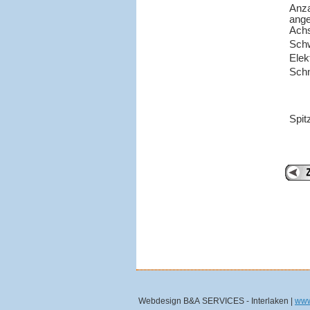
Anza
ange
Ach
Sch
Elek
Schn
Spit
Webdesign B&A SERVICES - Interlaken |
www