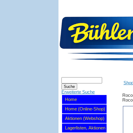
Sho
Erweiterte Suche
Roco
Home
Roco 
Home (Online-Shop)
Aktionen (Webshop)
Lagerlisten, Aktionen