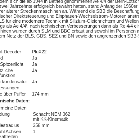
em sich die ab 1944 in Betrieb genommenen Ae 4/4 der Bern-Löts
zwei Jahrzehnte erfolgreich bewährt hatten, stand Anfang der 1960er
rer älterer Streckenmaschinen an. Während die SBB die Beschaffung 
ischer Direktsteuerung und Einphasen-Wechselstrom-Motoren anstre
LS für eine modernere Technik mit Silizium-Gleichrichtern und Well
gs als Ae 4/4ˡˡ, nach technischen Verbesserungen dann als Re 4/4 e
hinen wurden durch SLM und BBC erbaut und sowohl im Personen a
dem Netz der BLS, GBS, SEZ und BN sowie den angrenzenden SBB-S
tal-Decoder
PluX22
nd
Ja
Spitzenlicht
Ja
tzliche
Ja
funktion
erkondensator
Ja
essungen
e über Puffer
174 mm
nische Daten:
emeine Daten
plung
Schacht NEM 362
mit KK-Kinematik
estradius
358 mm
ahl Achsen
1
Haftreifen