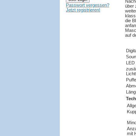
Nachd
Passwort vergessen?
über 
Jetzt registrieren!
weite
klass
die B
anfan
Masc
auf 
Digi
Sou
LED 
zusä
Licht
Puff
Abm
Läng
Tech
Allg
Kup
Mind
Anz
mit 