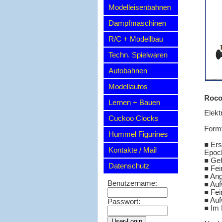
Modelleisenbahnen
Dampfmaschinen
R/C + Modellbau
Techn. Spielwaren
Autobahnen
Modellautos
Roco 
Lernen + Bauen
Elekt
Cuckoo Clocks
Formv
Hummel Figurines
■ Ers
Kontakte / Mail
Epoc
■ Ge
Datenschutz
■ Fei
■ Ang
Benutzername:
■ Au
■ Fei
■ Auf
Passwort:
■ Im 