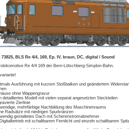
73825, BLS Re 4/4, 169, Ep. IV, braun, DC, digital / Sound
rolokomotive Re 4/4 169 der Bern-Lötschberg-Simplon-Bahn.
ariante!
tmals Ausführung mit kurzem Stoßbalken und geändertem Widerstands
hen
häuse ohne Wappengravur
n detailliertes Modell mit vielen separat angesetzten Steckteilen
ravierte Zierlinie
fwendige, mehrfärbige Nachbildung des Maschinenraums
ne Radsätze mit niedrigen Spurkränzen
wendig gestaltetes Dach mit Scherenstromabnehmer
Digitalbetrieb mit schaltbarem Fernlicht und einzeln schaltbarem Spit