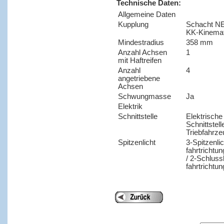
Technische Daten:
Allgemeine Daten
Kupplung
Schacht NE
KK-Kinemat
Mindestradius
358 mm
Anzahl Achsen
1
mit Haftreifen
Anzahl
4
angetriebene
Achsen
Schwungmasse
Ja
Elektrik
Schnittstelle
Elektrische
Schnittstell
Triebfahrz
Spitzenlicht
3-Spitzenlic
fahrtrichtu
/ 2-Schluss
fahrtrichtu