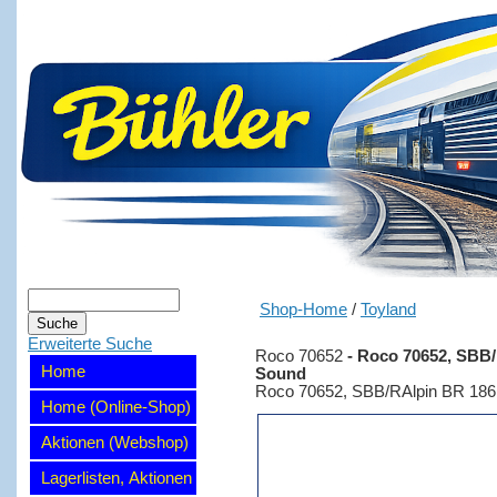
Shop-Home
/
Toyland
Erweiterte Suche
Roco 70652
-
Roco 70652, SBB/R
Home
Sound
Roco 70652, SBB/RAlpin BR 186 9
Home (Online-Shop)
Aktionen (Webshop)
Lagerlisten, Aktionen