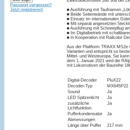
Elektrolokomotive 186 908 der Le
Passwort vergessen?
Jetzt registrieren!
■ Ausführung mit Taufnamen „Lö
■ Beide Seitenwände mit untersch
■ Einsatz im internationalen Güt
■ Mit separat angesetzten Steckte
■ Ausführung mit Schneepflug a
■ Im Digitalbetrieb mit schaltbar
■ In Kooperation mit Railcolor De
Aus der Plattform TRAXX MS2e v
Varianten und entspricht so best
Mittel- und Westeuropa. Sie kann
dem 1. Januar 2021 wird die RAl
mit Lokomotiven der Baureihe 186
Digital-Decoder
PluX22
Decoder-Typ
MX645P22
Sound
Ja
LED Spitzenlicht
Ja
zusätzliche
Ja
Lichtfunktion
Pufferkondensator
Ja
Abmessungen
Länge über Puffer
217 mm