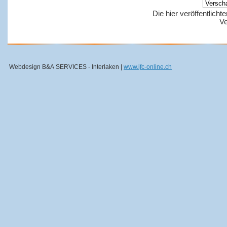
Die hier veröffentlich
Ve
Webdesign B&A SERVICES - Interlaken |
www.jfc-online.ch