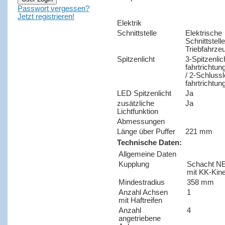
Passwort vergessen?
Jetzt registrieren!
Elektrik
Schnittstelle
Elektrische
Schnittstelle
Triebfahrze
Spitzenlicht
3-Spitzenlic
fahrtrichtu
/ 2-Schluss
fahrtrichtu
LED Spitzenlicht
Ja
zusätzliche
Ja
Lichtfunktion
Abmessungen
Länge über Puffer
221 mm
Technische Daten:
Allgemeine Daten
Kupplung
Schacht N
mit KK-Kin
Mindestradius
358 mm
Anzahl Achsen
1
mit Haftreifen
Anzahl
4
angetriebene