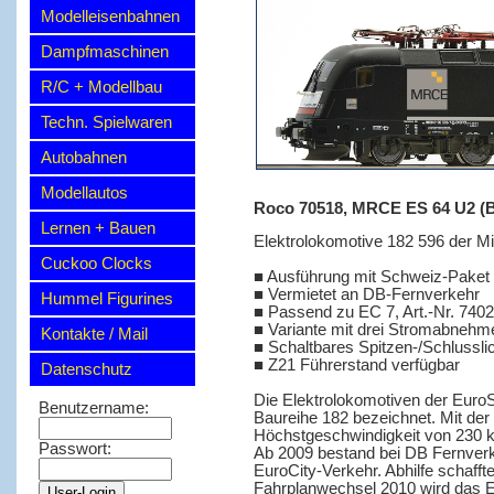
Modelleisenbahnen
Dampfmaschinen
R/C + Modellbau
Techn. Spielwaren
Autobahnen
Modellautos
Roco 70518, MRCE ES 64 U2 (BR 
Lernen + Bauen
Elektrolokomotive 182 596 der Mi
Cuckoo Clocks
■ Ausführung mit Schweiz-Paket
■ Vermietet an DB-Fernverkehr
Hummel Figurines
■ Passend zu EC 7, Art.-Nr. 740
■ Variante mit drei Stromabnehm
Kontakte / Mail
■ Schaltbares Spitzen-/Schlussli
■ Z21 Führerstand verfügbar
Datenschutz
Die Elektrolokomotiven der Euro
Benutzername:
Baureihe 182 bezeichnet. Mit der
Höchstgeschwindigkeit von 230 
Passwort:
Ab 2009 bestand bei DB Fernverk
EuroCity-Verkehr. Abhilfe schaf
Fahrplanwechsel 2010 wird das E