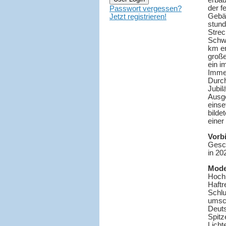
erbau
der f
Passwort vergessen?
Gebäc
Jetzt registrieren!
stund
Strec
Schwe
km er
große
ein i
Immer
Durch
Jubil
Ausge
einse
bilde
einer
Vorbi
Gesc
in 20
Mode
Hochl
Haftr
Schlu
umsch
Deuts
Spitz
Licht