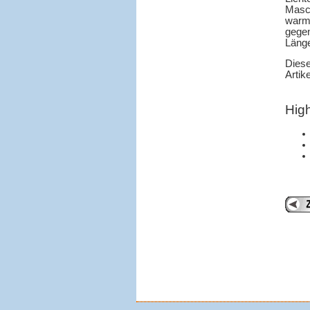
Masch
warmw
gegen
Länge
Diese
Artik
High