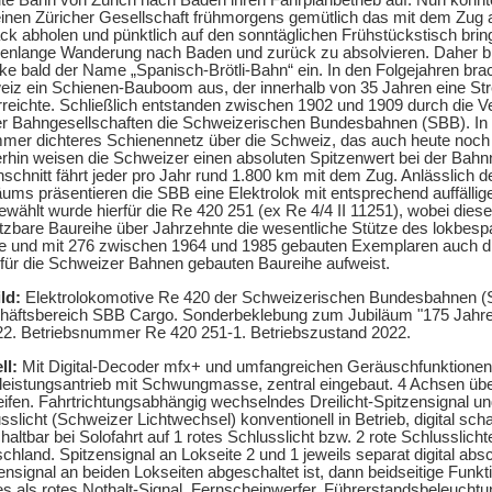
te Bahn von Zürich nach Baden ihren Fahrplanbetrieb auf. Nun konnt
einen Züricher Gesellschaft frühmorgens gemütlich das mit dem Zug 
k abholen und pünktlich auf den sonntäglichen Frühstückstisch brin
enlange Wanderung nach Baden und zurück zu absolvieren. Daher bür
ke bald der Name „Spanisch-Brötli-Bahn“ ein. In den Folgejahren bra
iz ein Schienen-Bauboom aus, der innerhalb von 35 Jahren eine St
reichte. Schließlich entstanden zwischen 1902 und 1909 durch die Ve
r Bahngesellschaften die Schweizerischen Bundesbahnen (SBB). In 
mmer dichteres Schienennetz über die Schweiz, das auch heute noch 
hin weisen die Schweizer einen absoluten Spitzenwert bei der Bahn
schnitt fährt jeder pro Jahr rund 1.800 km mit dem Zug. Anlässlich 
äums präsentieren die SBB eine Elektrolok mit entsprechend auffällig
wählt wurde hierfür die Re 420 251 (ex Re 4/4 II 11251), wobei diese
tzbare Baureihe über Jahrzehnte die wesentliche Stütze des lokbe
te und mit 276 zwischen 1964 und 1985 gebauten Exemplaren auch d
 für die Schweizer Bahnen gebauten Baureihe aufweist.
ld:
Elektrolokomotive Re 420 der Schweizerischen Bundesbahnen (
häftsbereich SBB Cargo. Sonderbeklebung zum Jubiläum "175 Jahr
22. Betriebsnummer Re 420 251-1. Betriebszustand 2022.
ll:
Mit Digital-Decoder mfx+ und umfangreichen Geräuschfunktionen
eistungsantrieb mit Schwungmasse, zentral eingebaut. 4 Achsen übe
eifen. Fahrtrichtungsabhängig wechselndes Dreilicht-Spitzensignal u
sslicht (Schweizer Lichtwechsel) konventionell in Betrieb, digital sch
altbar bei Solofahrt auf 1 rotes Schlusslicht bzw. 2 rote Schlusslichte
chland. Spitzensignal an Lokseite 2 und 1 jeweils separat digital abs
ensignal an beiden Lokseiten abgeschaltet ist, dann beidseitige Funk
es als rotes Nothalt-Signal. Fernscheinwerfer, Führerstandsbeleucht