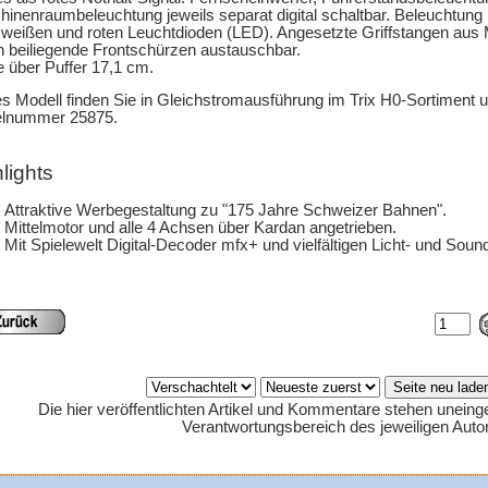
inenraumbeleuchtung jeweils separat digital schaltbar. Beleuchtung 
eißen und roten Leuchtdioden (LED). Angesetzte Griffstangen aus 
 beiliegende Frontschürzen austauschbar.
 über Puffer 17,1 cm.
s Modell finden Sie in Gleichstromausführung im Trix H0-Sortiment u
elnummer 25875.
lights
Attraktive Werbegestaltung zu "175 Jahre Schweizer Bahnen".
Mittelmotor und alle 4 Achsen über Kardan angetrieben.
Mit Spielewelt Digital-Decoder mfx+ und vielfältigen Licht- und Soun
Die hier veröffentlichten Artikel und Kommentare stehen uneing
Verantwortungsbereich des jeweiligen Auto