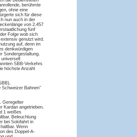
en die Bediensteten
anrollende, berühmte
gen, ohne eine
gerte sich für diese
ch nun auch in der
reckenlänge von 2.457
rstaatlichung fünf
der Folge wob sich
extensiv genutzt wird.
nutzung auf, denn im
des denkwürdigen
er Sondergestaltung.
 universell
spannten SBB-Verkehrs
ie höchste Anzahl
SBB),
e Schweizer Bahnen"
. Geregelter
r Kardan angetrieben.
nd 1 weißes
altbar. Beleuchtung
r bei Solofahrt in
chaltbar. Wenn
tion des Doppel-A-
ung und