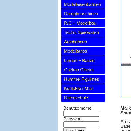
Modelleisenbahnen
Dampfmaschinen
R/C + Modellbau
Techn. Spielwaren
Autobahnen
Modellautos
Lernen + Bauen
Cuckoo Clocks
Hummel Figurines
Kontakte / Mail
Datenschutz
Märkl
Benutzername:
Soun
Passwort:
Alles
Baden