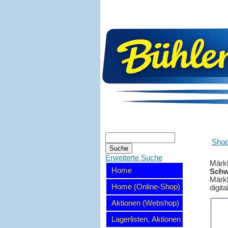
Sho
Erweiterte Suche
Märkl
Home
Schwe
Märkl
Home (Online-Shop)
digit
Aktionen (Webshop)
Lagerlisten, Aktionen