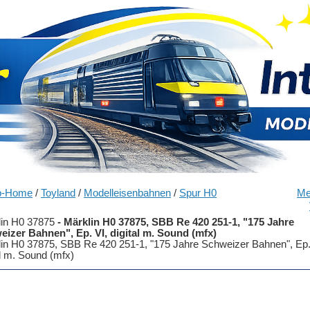
p-Home
/
Toyland
/
Modelleisenbahnen
/
Spur H0
Me
in H0 37875
-
Märklin H0 37875, SBB Re 420 251-1, "175 Jahre
izer Bahnen", Ep. VI, digital m. Sound (mfx)
in H0 37875, SBB Re 420 251-1, "175 Jahre Schweizer Bahnen", Ep.
al m. Sound (mfx)