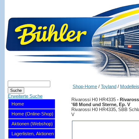
Shop-Home
/
Toyland
/
Modellei
Erweiterte Suche
Rivarossi H0 HR4335
-
Rivaros
Home
'68 Mond und Sterne, Ep. V
Rivarossi H0 HR4335, SBB Schl
Home (Online-Shop)
V
Aktionen (Webshop)
Lagerlisten, Aktionen