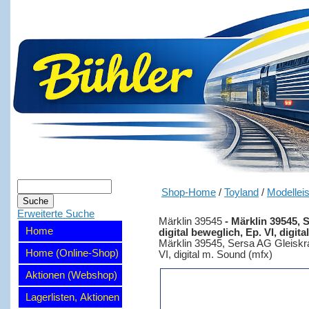
Shop-Home
/
Toyland
/
Modellei
Erweiterte Suche
Märklin 39545
-
Märklin 39545, 
Home
digital beweglich, Ep. VI, digita
Märklin 39545, Sersa AG Gleiskra
Home (Online-Shop)
VI, digital m. Sound (mfx)
Aktionen (Webshop)
Lagerlisten, Aktionen