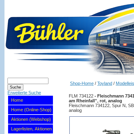
Shop-Home
/
Toyland
/
Modellei
Erweiterte Suche
FLM 734122
-
Fleischmann 7341
Home
am Rheinfall“, rot, analog
Fleischmann 734122, Spur N, SBB
Home (Online-Shop)
analog
Aktionen (Webshop)
Lagerlisten, Aktionen