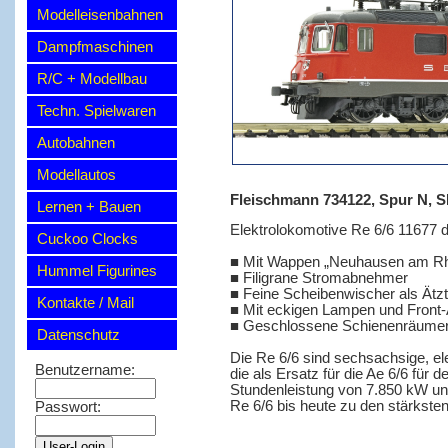
Modelleisenbahnen
Dampfmaschinen
R/C + Modellbau
Techn. Spielwaren
Autobahnen
Modellautos
Fleischmann 734122, Spur N, S
Lernen + Bauen
Elektrolokomotive Re 6/6 11677
Cuckoo Clocks
■ Mit Wappen „Neuhausen am Rhe
Hummel Figurines
■ Filigrane Stromabnehmer
■ Feine Scheibenwischer als Ätzt
Kontakte / Mail
■ Mit eckigen Lampen und Front-A
■ Geschlossene Schienenräumer 
Datenschutz
Die Re 6/6 sind sechsachsige, e
Benutzername:
die als Ersatz für die Ae 6/6 für
Stundenleistung von 7.850 kW und
Re 6/6 bis heute zu den stärkste
Passwort: