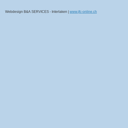
Webdesign B&A SERVICES - Interlaken |
www.jfc-online.ch