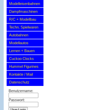
Modelleisenbahnen
Dampfmaschinen
R/C + Modellbau
Techn. Spielwaren
Autobahnen
Modellautos
Lernen + Bauen
Cuckoo Clocks
Hummel Figurines
Kontakte / Mail
Datenschutz
Benutzername:
Passwort: