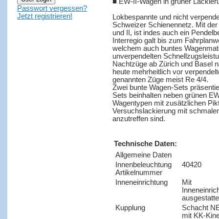
■ EW-II-Wagen in grüner Lackieru
Passwort vergessen?
Jetzt registrieren!
Lokbespannte und nicht verpende
Schweizer Schienennetz. Mit der 
und II, ist indes auch ein Pendel
Interregio galt bis zum Fahrplanw
welchem auch buntes Wagenmateri
unverpendelten Schnellzugsleistu
Nachtzüge ab Zürich und Basel n
heute mehrheitlich vor verpendel
genannten Züge meist Re 4/4.
Zwei bunte Wagen-Sets präsentier
Sets beinhalten neben grünen EW
Wagentypen mit zusätzlichen Pi
Versuchslackierung mit schmalem
anzutreffen sind.
Technische Daten:
Allgemeine Daten
Innenbeleuchtung
40420
Artikelnummer
Inneneinrichtung
Mit
Inneneinric
ausgestatte
Kupplung
Schacht N
mit KK-Kin