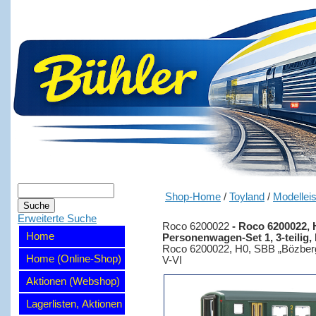
Shop-Home
/
Toyland
/
Modellei
Erweiterte Suche
Roco 6200022
-
Roco 6200022, 
Home
Personenwagen-Set 1, 3-teilig, 
Roco 6200022, H0, SBB „Bözberg I
Home (Online-Shop)
V-VI
Aktionen (Webshop)
Lagerlisten, Aktionen