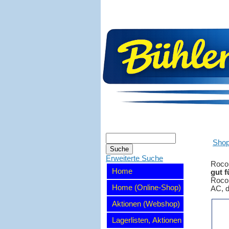
Sho
Erweiterte Suche
Roco
Home
gut f
Roco 
Home (Online-Shop)
AC, d
Aktionen (Webshop)
Lagerlisten, Aktionen