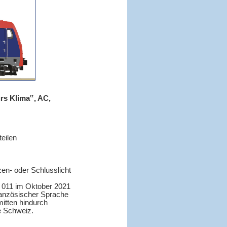
rs Klima‟, AC,
teilen
zen- oder Schlusslicht
4 011 im Oktober 2021
französischer Sprache
mitten hindurch
e Schweiz.