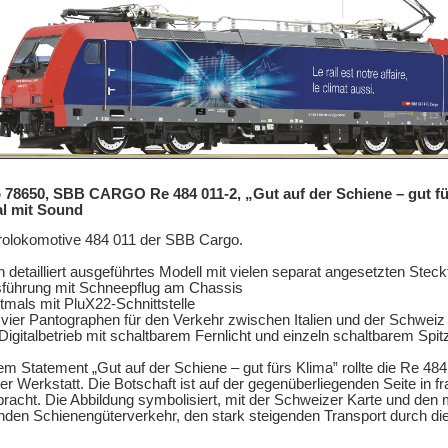
 78650, SBB CARGO Re 484 011-2, „Gut auf der Schiene – gut fü
al mit Sound
rolokomotive 484 011 der SBB Cargo.
n detailliert ausgeführtes Modell mit vielen separat angesetzten Steck
führung mit Schneepflug am Chassis
tmals mit PluX22-Schnittstelle
 vier Pantographen für den Verkehr zwischen Italien und der Schweiz
Digitalbetrieb mit schaltbarem Fernlicht und einzeln schaltbarem Spit
em Statement „Gut auf der Schiene – gut fürs Klima‟ rollte die Re 48
er Werkstatt. Die Botschaft ist auf der gegenüberliegenden Seite in 
racht. Die Abbildung symbolisiert, mit der Schweizer Karte und den 
nden Schienengüterverkehr, den stark steigenden Transport durch di