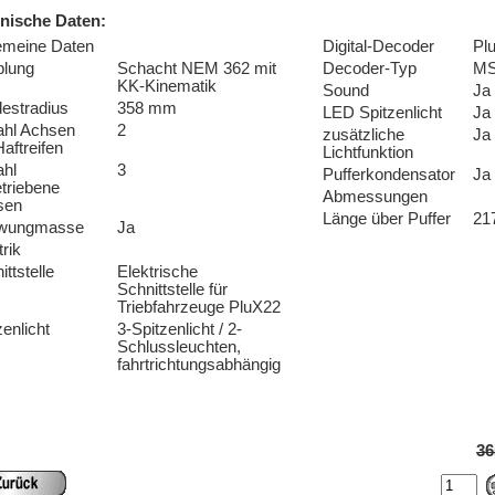
nische Daten:
emeine Daten
Digital-Decoder
Pl
plung
Schacht NEM 362 mit
Decoder-Typ
MS
KK-Kinematik
Sound
Ja
estradius
358 mm
LED Spitzenlicht
Ja
ahl Achsen
2
zusätzliche
Ja
Haftreifen
Lichtfunktion
hl
3
Pufferkondensator
Ja
triebene
Abmessungen
sen
Länge über Puffer
21
wungmasse
Ja
trik
ittstelle
Elektrische
Schnittstelle für
Triebfahrzeuge PluX22
zenlicht
3-Spitzenlicht / 2-
Schlussleuchten,
fahrtrichtungsabhängig
36