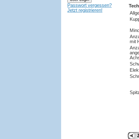
Passwort vergessen?
Tech
Jetzt registrieren!
Allg
Kup
Mind
Anz
mit 
Anza
ange
Ach
Sch
Elek
Schn
Spit