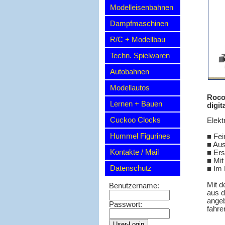
Modelleisenbahnen
Dampfmaschinen
R/C + Modellbau
Techn. Spielwaren
Autobahnen
Modellautos
Roco
Lernen + Bauen
digit
Cuckoo Clocks
Elekt
Hummel Figurines
■ Fei
■ Aus
Kontakte / Mail
■ Ers
■ Mit
Datenschutz
■ Im 
Mit d
Benutzername:
aus d
angeb
Passwort:
fahre