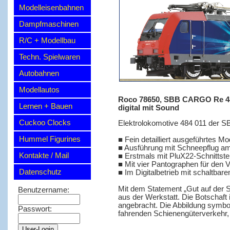
Modelleisenbahnen
Dampfmaschinen
R/C + Modellbau
Techn. Spielwaren
Autobahnen
Modellautos
Roco 78650, SBB CARGO Re 484 
Lernen + Bauen
digital mit Sound
Cuckoo Clocks
Elektrolokomotive 484 011 der S
Hummel Figurines
■ Fein detailliert ausgeführtes Mo
■ Ausführung mit Schneepflug a
Kontakte / Mail
■ Erstmals mit PluX22-Schnittstel
■ Mit vier Pantographen für den 
Datenschutz
■ Im Digitalbetrieb mit schaltbar
Mit dem Statement „Gut auf der S
Benutzername:
aus der Werkstatt. Die Botschaft 
angebracht. Die Abbildung symbol
Passwort:
fahrenden Schienengüterverkehr, 