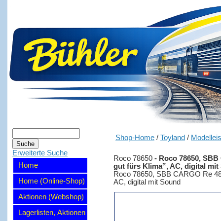
Shop-Home
/
Toyland
/
Modellei
Erweiterte Suche
Roco 78650
-
Roco 78650, SBB 
Home
gut fürs Klima‟, AC, digital mi
Roco 78650, SBB CARGO Re 484 01
Home (Online-Shop)
AC, digital mit Sound
Aktionen (Webshop)
Lagerlisten, Aktionen