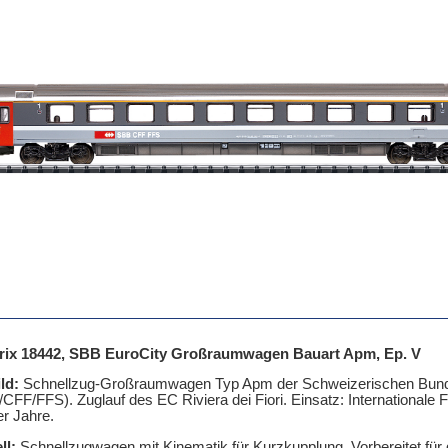
trix 18442, SBB EuroCity Großraumwagen Bauart Apm, Ep. V
ld:
Schnellzug-Großraumwagen Typ Apm der Schweizerischen Bun
CFF/FFS). Zuglauf des EC Riviera dei Fiori. Einsatz: Internationale
r Jahre.
ll:
Schnellzugwagen mit Kinematik für Kurzkupplung. Vorbereitet für 