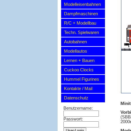
Modelleisenbahnen
Dampfmaschinen
R/C + Modellbau
Techn. Spielwaren
Autobahnen
Modellautos
Lernen + Bauen
Cuckoo Clocks
Hummel Figurines
Kontakte / Mail
Datenschutz
Mini
Benutzername:
Vorbi
(SBB/
Passwort:
2000e
Mode