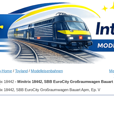
p-Home
/
Toyland
/
Modelleisenbahnen
Me
rix 18442
-
Minitrix 18442, SBB EuroCity Großraumwagen Bauart
V
rix 18442, SBB EuroCity Großraumwagen Bauart Apm, Ep. V