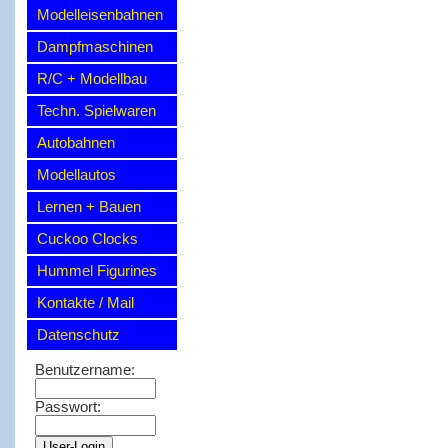
Modelleisenbahnen
Dampfmaschinen
R/C + Modellbau
Techn. Spielwaren
Autobahnen
Modellautos
Lernen + Bauen
Cuckoo Clocks
Hummel Figurines
Kontakte / Mail
Datenschutz
Benutzername:
Passwort: