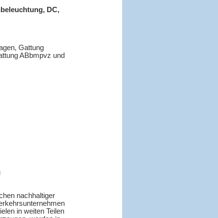
enbeleuchtung, DC,
agen, Gattung
Gattung ABbmpvz und
g
achen nachhaltiger
 Verkehrsunternehmen
elen in weiten Teilen