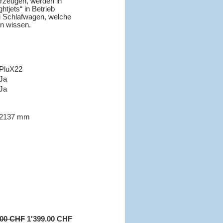
hrzeugen, werden in
tjets“ in Betrieb
i Schlafwagen, welche
n wissen.
PluX22
Ja
Ja
2137 mm
.00 CHF
1'399.00 CHF