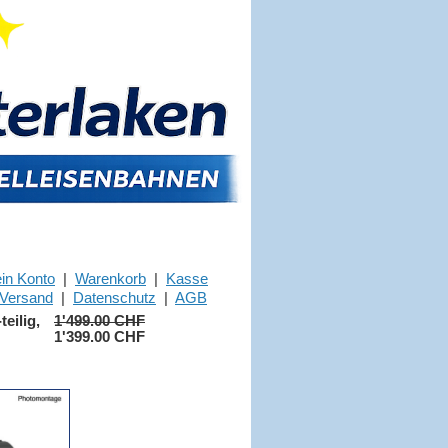
in Konto
|
Warenkorb
|
Kasse
Versand
|
Datenschutz
|
AGB
eilig,
1'499.00 CHF
1'399.00 CHF