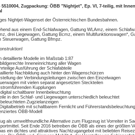
5510004, Zugpackung: ÖBB "Nightjet", Ep. VI, 7-teilig, mit Inn
al
liges Nightjet-Wagenset der Österreichischen Bundesbahnen.
ehend aus einem End-Schlafwagen, Gattung WLAmz, einem Schlafw
z, drei Liegewagen, Gattung Bcmz, einem Multifunktionswagen*, 
m Steuerwagen, Gattung Bfmpz.
nstruktion!
n detaillierte Modelle im Maßstab 1:87
bildgerechte Inneneinrichtung aller Wagen
rteilige Ausführung der Schlafabteile
aillierte Nachbildung auch hinter den Wagenschürzen
stellung der Verbindungsleitungen zwischen den Einzelwagen
uerwagen mit vielen separat angesetzten Steckteilen
 stromführenden Kupplungen
 digital schaltbarer Innenbeleuchtung
eile in den Schlaf- und Liegewagen unterschiedlich beleuchtet
 beleuchteten Zugzielanzeigen
Digitalbetrieb mit schaltbarem Fernlicht und Führerstandsbeleuchtun
enziertes ÖBB-Modell
ug als umweltfreundliche Alternative zum Flugzeug ist Vorreiter in S
portmittel. Seit Ende 2016 betreiben die ÖBB als eines der größten
as ein dichtes und attraktives Nachtzugangebot mit beliebten Reisezi