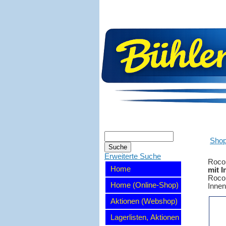
Sho
Erweiterte Suche
Roco
Home
mit I
Roco 
Home (Online-Shop)
Innen
Aktionen (Webshop)
Lagerlisten, Aktionen