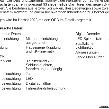
as. Die ÖBB und „Siemens Mobility“, der Hersteller von Schienenfa
ächsten Jahren insgesamt 33 siebenteilige Garnituren des neuen „Nigh
n. Sie bestehen aus je zwei Sitzwagen, drei Liegewagen sowie zwe
öchstem Komfort und einem hochwertigen Innendesign zu überzeuge
en wird im Herbst 2023 mit den ÖBB im Detail vorgestellt.
nische Daten:
emeine Daten
Digital-Decoder
neinrichtung
Mit Inneneinrichtung
LED Spitzenlicht
ausgestattet
zusätzliche
plung
Hauseigene Kupplung
Lichtfunktion
und KK-Kinematik
Abmessungen
trik
Länge über Puffer
zenlicht
3-Spitzenlicht / 2-
Schlussleuchten,
fahrtrichtungsabhängig
nbeleuchtung
Ja
nbeleuchtung
LED
nbeleuchtung
Digital schaltbar
nbeleuchtung
Führerstandsbeleuchtung
1'499