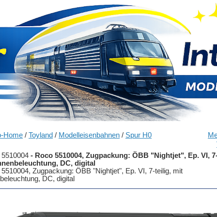
p-Home
/
Toyland
/
Modelleisenbahnen
/
Spur H0
Me
 5510004
-
Roco 5510004, Zugpackung: ÖBB "Nightjet", Ep. VI, 7-t
nnenbeleuchtung, DC, digital
5510004, Zugpackung: ÖBB "Nightjet", Ep. VI, 7-teilig, mit
beleuchtung, DC, digital