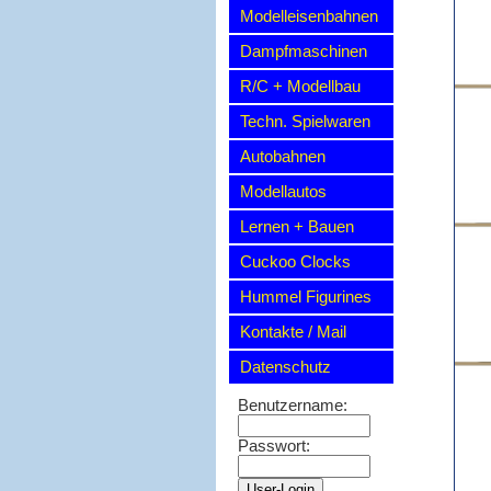
Modelleisenbahnen
Dampfmaschinen
R/C + Modellbau
Techn. Spielwaren
Autobahnen
Modellautos
Lernen + Bauen
Cuckoo Clocks
Hummel Figurines
Kontakte / Mail
Datenschutz
Benutzername:
Passwort: