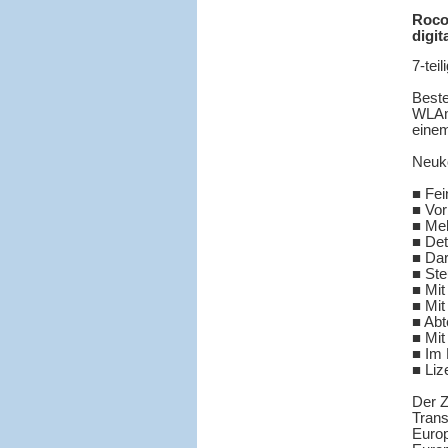
Roco 
digit
7-tei
Best
WLAm
eine
Neuko
■ Fei
■ Vor
■ Meh
■ Det
■ Dar
■ Ste
■ Mit
■ Mit
■ Abt
■ Mit
■ Im 
■ Liz
Der Z
Trans
Europ