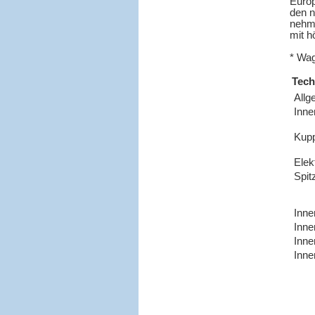
Europ
den n
nehme
mit h
* Wag
Tech
Allg
Inne
Kup
Elek
Spit
Inne
Inne
Inne
Inne